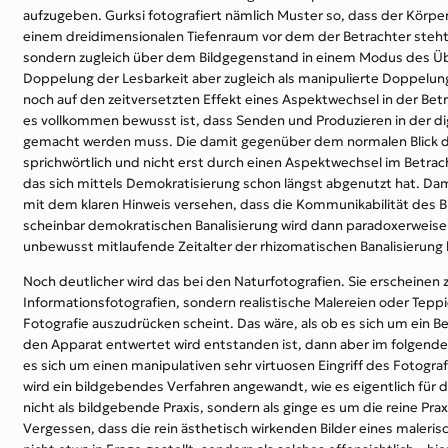
aufzugeben. Gurksi fotografiert nämlich Muster so, dass der Körper 
einem dreidimensionalen Tiefenraum vor dem der Betrachter steht, z
sondern zugleich über dem Bildgegenstand in einem Modus des Überf
Doppelung der Lesbarkeit aber zugleich als manipulierte Doppelung
noch auf den zeitversetzten Effekt eines Aspektwechsel in der Be
es vollkommen bewusst ist, dass Senden und Produzieren in der d
gemacht werden muss. Die damit gegenüber dem normalen Blick disti
sprichwörtlich und nicht erst durch einen Aspektwechsel im Betrach
das sich mittels Demokratisierung schon längst abgenutzt hat. Damit 
mit dem klaren Hinweis versehen, dass die Kommunikabilität des Bi
scheinbar demokratischen Banalisierung wird dann paradoxerweise S
unbewusst mitlaufende Zeitalter der rhizomatischen Banalisierun
Noch deutlicher wird das bei den Naturfotografien. Sie erscheinen z
Informationsfotografien, sondern realistische Malereien oder Tepp
Fotografie auszudrücken scheint. Das wäre, als ob es sich um ein B
den Apparat entwertet wird entstanden ist, dann aber im folgenden
es sich um einen manipulativen sehr virtuosen Eingriff des Fotogr
wird ein bildgebendes Verfahren angewandt, wie es eigentlich für d
nicht als bildgebende Praxis, sondern als ginge es um die reine Pra
Vergessen, dass die rein ästhetisch wirkenden Bilder eines maler