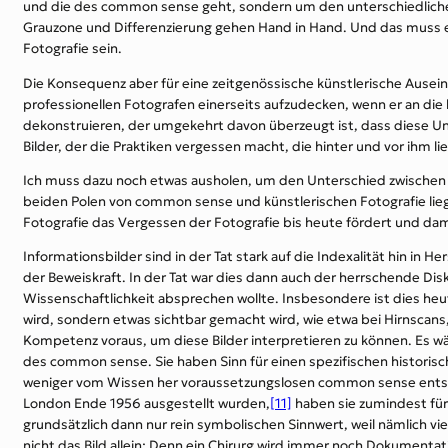
und die des common sense geht, sondern um den unterschiedliche
Grauzone und Differenzierung gehen Hand in Hand. Und das muss erst
Fotografie sein.
Die Konsequenz aber für eine zeitgenössische künstlerische Ausei
professionellen Fotografen einerseits aufzudecken, wenn er an die
dekonstruieren, der umgekehrt davon überzeugt ist, dass diese Un
Bilder, der die Praktiken vergessen macht, die hinter und vor ihm li
Ich muss dazu noch etwas ausholen, um den Unterschied zwischen 
beiden Polen von common sense und künstlerischen Fotografie lie
Fotografie das Vergessen der Fotografie bis heute fördert und damit
Informationsbilder sind in der Tat stark auf die Indexalität hin in 
der Beweiskraft. In der Tat war dies dann auch der herrschende Di
Wissenschaftlichkeit absprechen wollte. Insbesondere ist dies heut
wird, sondern etwas sichtbar gemacht wird, wie etwa bei Hirnsca
Kompetenz voraus, um diese Bilder interpretieren zu können. Es wär
des common sense. Sie haben Sinn für einen spezifischen historisch
weniger vom Wissen her voraussetzungslosen common sense entspric
London Ende 1956 ausgestellt wurden,
[11]
haben sie zumindest für
grundsätzlich dann nur rein symbolischen Sinnwert, weil nämlich v
nicht das Bild allein: Denn ein Chirurg wird immer noch Dokumenta