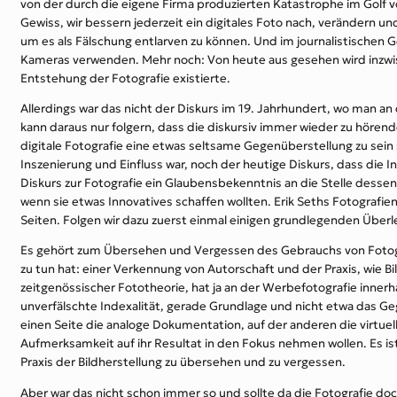
von der durch die eigene Firma produzierten Katastrophe im Golf 
Gewiss, wir bessern jederzeit ein digitales Foto nach, verändern un
um es als Fälschung entlarven zu können. Und im journalistischen Ge
Kameras verwenden. Mehr noch: Von heute aus gesehen wird inzwis
Entstehung der Fotografie existierte.
Allerdings war das nicht der Diskurs im 19. Jahrhundert, wo man an
kann daraus nur folgern, dass die diskursiv immer wieder zu höre
digitale Fotografie eine etwas seltsame Gegenüberstellung zu sein 
Inszenierung und Einfluss war, noch der heutige Diskurs, dass die I
Diskurs zur Fotografie ein Glaubensbekenntnis an die Stelle dess
wenn sie etwas Innovatives schaffen wollten. Erik Seths Fotograf
Seiten. Folgen wir dazu zuerst einmal einigen grundlegenden Über
Es gehört zum Übersehen und Vergessen des Gebrauchs von Fotogra
zu tun hat: einer Verkennung von Autorschaft und der Praxis, wie B
zeitgenössischer Fototheorie, hat ja an der Werbefotografie innerha
unverfälschte Indexalität, gerade Grundlage und nicht etwa das G
einen Seite die analoge Dokumentation, auf der anderen die virtuell
Aufmerksamkeit auf ihr Resultat in den Fokus nehmen wollen. Es ist
Praxis der Bildherstellung zu übersehen und zu vergessen.
Aber war das nicht schon immer so und sollte da die Fotografie doch