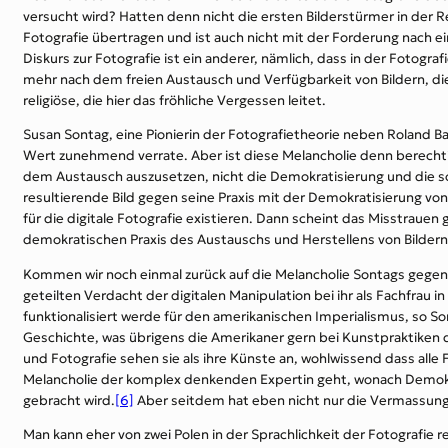
versucht wird? Hatten denn nicht die ersten Bilderstürmer in der Re
Fotografie übertragen und ist auch nicht mit der Forderung nach ei
Diskurs zur Fotografie ist ein anderer, nämlich, dass in der Fotograf
mehr nach dem freien Austausch und Verfügbarkeit von Bildern, die 
religiöse, die hier das fröhliche Vergessen leitet.
Susan Sontag, eine Pionierin der Fotografietheorie neben Roland Ba
Wert zunehmend verrate. Aber ist diese Melancholie denn berechtig
dem Austausch auszusetzen, nicht die Demokratisierung und die so
resultierende Bild gegen seine Praxis mit der Demokratisierung von
für die digitale Fotografie existieren. Dann scheint das Misstrauen 
demokratischen Praxis des Austauschs und Herstellens von Bildern n
Kommen wir noch einmal zurück auf die Melancholie Sontags gegen
geteilten Verdacht der digitalen Manipulation bei ihr als Fachfrau 
funktionalisiert werde für den amerikanischen Imperialismus, so So
Geschichte, was übrigens die Amerikaner gern bei Kunstpraktiken d
und Fotografie sehen sie als ihre Künste an, wohlwissend dass all
Melancholie der komplex denkenden Expertin geht, wonach Demokra
gebracht wird.
[6]
Aber seitdem hat eben nicht nur die Vermassung
Man kann eher von zwei Polen in der Sprachlichkeit der Fotografi