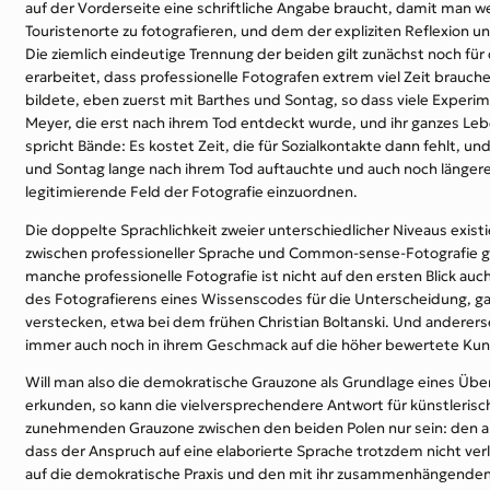
auf der Vorderseite eine schriftliche Angabe braucht, damit man we
Touristenorte zu fotografieren, und dem der expliziten Reflexion u
Die ziemlich eindeutige Trennung der beiden gilt zunächst noch für 
erarbeitet, dass professionelle Fotografen extrem viel Zeit brauche
bildete, eben zuerst mit Barthes und Sontag, so dass viele Expe
Meyer, die erst nach ihrem Tod entdeckt wurde, und ihr ganzes Lebe
spricht Bände: Es kostet Zeit, die für Sozialkontakte dann fehlt, und
und Sontag lange nach ihrem Tod auftauchte und auch noch längere Ze
legitimierende Feld der Fotografie einzuordnen.
Die doppelte Sprachlichkeit zweier unterschiedlicher Niveaus existi
zwischen professioneller Sprache und Common-sense-Fotografie ge
manche professionelle Fotografie ist nicht auf den ersten Blick au
des Fotografierens eines Wissenscodes für die Unterscheidung, ga
verstecken, etwa bei dem frühen Christian Boltanski. Und anderers
immer auch noch in ihrem Geschmack auf die höher bewertete Kun
Will man also die demokratische Grauzone als Grundlage eines Übe
erkunden, so kann die vielversprechendere Antwort für künstleris
zunehmenden Grauzone zwischen den beiden Polen nur sein: den 
dass der Anspruch auf eine elaborierte Sprache trotzdem nicht verlo
auf die demokratische Praxis und den mit ihr zusammenhängenden A