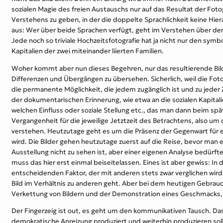
sozialen Magie des freien Austauschs nur auf das Resultat der Fot
Verstehens zu geben, in der die doppelte Sprachlichkeit keine Hi
aus: Wer über beide Sprachen verfügt, geht im Verstehen über den
Jede noch so triviale Hochzeitsfotografie hat ja nicht nur den sy
Kapitalien der zwei miteinander liierten Familien.
Woher kommt aber nun dieses Begehren, nur das resultierende Bild 
Differenzen und Übergängen zu übersehen. Sicherlich, weil die Foto
die permanente Möglichkeit, die jedem zugänglich ist und zu jeder 
der dokumentarischen Erinnerung, wie etwa an die sozialen Kapital
welchen Einfluss oder soziale Stellung etc., das man dann beim s
Vergangenheit für die jeweilige Jetztzeit des Betrachtens, also um
verstehen. Heutzutage geht es um die Präsenz der Gegenwart für ei
wird. Die Bilder gehen heutzutage zuerst auf die Reise, bevor man ein
Ausstellung nicht zu sehen ist, aber einer eigenen Analyse bedürfte,
muss das hier erst einmal beiseitelassen. Eines ist aber gewiss: In
entscheidenden Faktor, der mit anderen stets zwar verglichen wird,
Bild im Verhältnis zu anderen geht. Aber bei dem heutigen Gebrauc
Verkettung von Bildern und der Demonstration eines Geschmacks, d
Der Fingerzeig ist out, es geht um den kommunikativen Tausch. Das 
demokratische Anreizung produziert und weiterhin produzieren sol