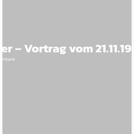
fer – Vortrag vom 21.11.19
entare