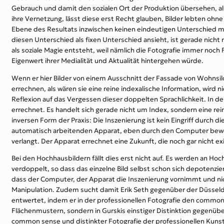
Gebrauch und damit den sozialen Ort der Produktion übersehen, als 
ihre Vernetzung, lässt diese erst Recht glauben, Bilder lebten ohn
Ebene des Resultats inzwischen keinen eindeutigen Unterschied m
diesen Unterschied als fixen Unterschied ansieht, ist gerade nicht
als soziale Magie entsteht, weil nämlich die Fotografie immer noch
Eigenwert ihrer Medialität und Aktualität hintergehen würde.
Wenn er hier Bilder von einem Ausschnitt der Fassade von Wohnsilos
errechnen, als wären sie eine reine indexalische Information, wird
Reflexion auf das Vergessen dieser doppelten Sprachlichkeit. In de
errechnet. Es handelt sich gerade nicht um Index, sondern eine rein
inversen Form der Praxis: Die Inszenierung ist kein Eingriff durch 
automatisch arbeitenden Apparat, eben durch den Computer bewerk
verlangt. Der Apparat errechnet eine Zukunft, die noch gar nicht ex
Bei den Hochhausbildern fällt dies erst nicht auf. Es werden an Ho
verdoppelt, so dass das einzelne Bild selbst schon sich depotenzier
dass der Computer, der Apparat die Inszenierung vornimmt und nich
Manipulation. Zudem sucht damit Erik Seth gegenüber der Düsseldo
entwertet, indem er in der professionellen Fotografie den common
Flächenmustern, sondern in Gurskis einstiger Distinktion gegen
common sense und distinkter Fotografie der professionellen Kunsta