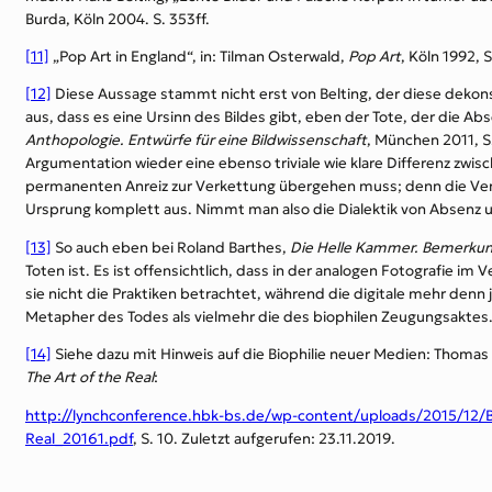
Burda, Köln 2004. S. 353ff.
[11]
„Pop Art in England“, in: Tilman Osterwald,
Pop Art
, Köln 1992, S
[12]
Diese Aussage stammt nicht erst von Belting, der diese dekonstr
aus, dass es eine Ursinn des Bildes gibt, eben der Tote, der die Abse
Anthopologie. Entwürfe für eine Bildwissenschaft
, München 2011, S
Argumentation wieder eine ebenso triviale wie klare Differenz z
permanenten Anreiz zur Verkettung übergehen muss; denn die Verke
Ursprung komplett aus. Nimmt man also die Dialektik von Absenz un
[13]
So auch eben bei Roland Barthes,
Die Helle Kammer. Bemerkun
Toten ist. Es ist offensichtlich, dass in der analogen Fotografie im
sie nicht die Praktiken betrachtet, während die digitale mehr denn 
Metapher des Todes als vielmehr die des biophilen Zeugungsaktes
[14]
Siehe dazu mit Hinweis auf die Biophilie neuer Medien: Thomas 
The Art of the Real
:
http://lynchconference.hbk-bs.de/wp-content/uploads/2015/12/
Real_20161.pdf
, S. 10. Zuletzt aufgerufen: 23.11.2019.