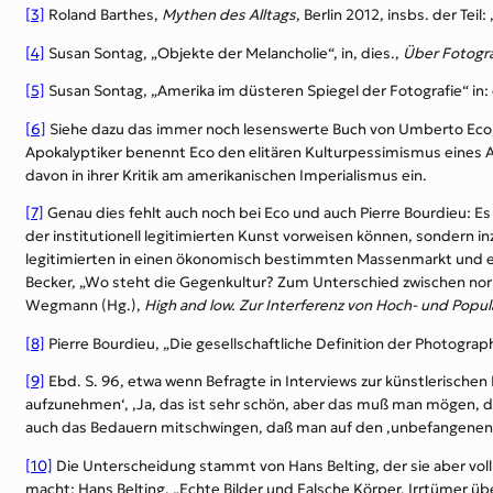
[3]
Roland Barthes,
Mythen des Alltags
, Berlin 2012, insbs. der Teil
[4]
Susan Sontag, „Objekte der Melancholie“, in, dies.,
Über Fotogra
[5]
Susan Sontag, „Amerika im düsteren Spiegel der Fotografie“ in: di
[6]
Siehe dazu das immer noch lesenswerte Buch von Umberto Eco
Apokalyptiker benennt Eco den elitären Kulturpessimismus eines A
davon in ihrer Kritik am amerikanischen Imperialismus ein.
[7]
Genau dies fehlt auch noch bei Eco und auch Pierre Bourdieu: Es 
der institutionell legitimierten Kunst vorweisen können, sondern inz
legitimierten in einen ökonomisch bestimmten Massenmarkt und ein
Becker, „Wo steht die Gegenkultur? Zum Unterschied zwischen norma
Wegmann (Hg.),
High and low. Zur Interferenz von Hoch- und Popul
[8]
Pierre Bourdieu, „Die gesellschaftliche Definition der Photographi
[9]
Ebd. S. 96, etwa wenn Befragte in Interviews zur künstlerischen
aufzunehmen‘, ‚Ja, das ist sehr schön, aber das muß man mögen, d
auch das Bedauern mitschwingen, daß man auf den ‚unbefangenen‘
[10]
Die Unterscheidung stammt von Hans Belting, der sie aber voll
macht: Hans Belting, „Echte Bilder und Falsche Körper. Irrtümer üb