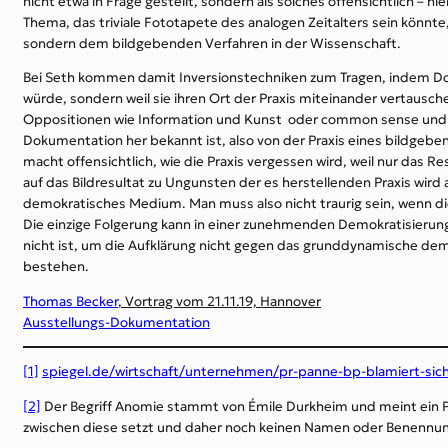
nicht etwa in Frage gestellt, sondern als solches offensichtlich – 
Thema, das triviale Fototapete des analogen Zeitalters sein könnte
sondern dem bildgebenden Verfahren in der Wissenschaft.
Bei Seth kommen damit Inversionstechniken zum Tragen, indem Doku
würde, sondern weil sie ihren Ort der Praxis miteinander vertausc
Oppositionen wie Information und Kunst oder common sense und pro
Dokumentation her bekannt ist, also von der Praxis eines bildgebe
macht offensichtlich, wie die Praxis vergessen wird, weil nur das R
auf das Bildresultat zu Ungunsten der es herstellenden Praxis wird al
demokratisches Medium. Man muss also nicht traurig sein, wenn die 
Die einzige Folgerung kann in einer zunehmenden Demokratisierung 
nicht ist, um die Aufklärung nicht gegen das grunddynamische dem
bestehen.
Thomas Becker
, Vortrag vom 21.11.19, Hannover
Ausstellungs-Dokumentation
[1]
spiegel.de/wirtschaft/unternehmen/pr-panne-bp-blamiert-sic
[2]
Der Begriff Anomie stammt von Émile Durkheim und meint ein Ph
zwischen diese setzt und daher noch keinen Namen oder Benennung