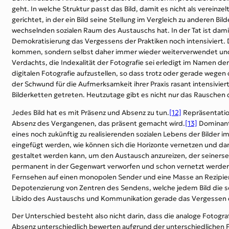
geht. In welche Struktur passt das Bild, damit es nicht als vereinze
gerichtet, in der ein Bild seine Stellung im Vergleich zu anderen B
wechselnden sozialen Raum des Austauschs hat. In der Tat ist damit 
Demokratisierung das Vergessens der Praktiken noch intensiviert. Da
kommen, sondern selbst daher immer wieder weiterverwendet und da
Verdachts, die Indexalität der Fotografie sei erledigt im Namen der
digitalen Fotografie aufzustellen, so dass trotz oder gerade wegen 
der Schwund für die Aufmerksamkeit ihrer Praxis rasant intensiviert. 
Bilderketten getreten. Heutzutage gibt es nicht nur das Rauschen 
Jedes Bild hat es mit Präsenz und Absenz zu tun.
[12]
Repräsentation
Absenz des Vergangenen, das präsent gemacht wird.
[13]
Dominant 
eines noch zukünftig zu realisierenden sozialen Lebens der Bilder 
eingefügt werden, wie können sich die Horizonte vernetzen und dam
gestaltet werden kann, um den Austausch anzureizen, der seinerse
permanent in der Gegenwart verworfen und schon vernetzt werden ka
Fernsehen auf einen monopolen Sender und eine Masse an Rezipiente
Depotenzierung von Zentren des Sendens, welche jedem Bild die s
Libido des Austauschs und Kommunikation gerade das Vergessen de
Der Unterschied besteht also nicht darin, dass die analoge Fotograf
Absenz unterschiedlich bewerten aufgrund der unterschiedlichen Pra