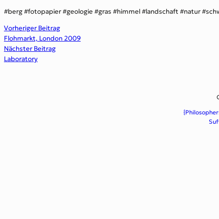
berg
fotopapier
geologie
gras
himmel
landschaft
natur
sch
Vorheriger Beitrag
Flohmarkt, London 2009
Nächster Beitrag
Laboratory
{Philosopher
Suf