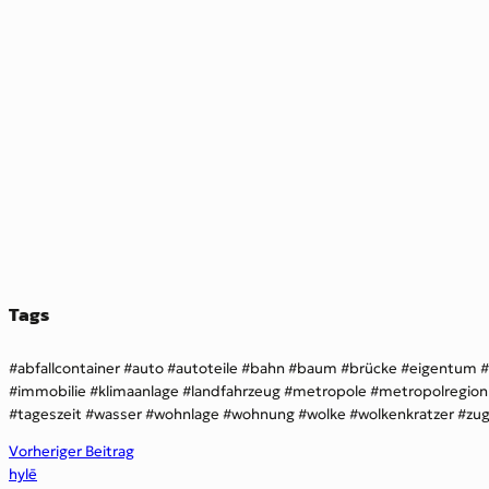
Tags
abfallcontainer
auto
autoteile
bahn
baum
brücke
eigentum
immobilie
klimaanlage
landfahrzeug
metropole
metropolregion
tageszeit
wasser
wohnlage
wohnung
wolke
wolkenkratzer
zu
Vorheriger Beitrag
hylē