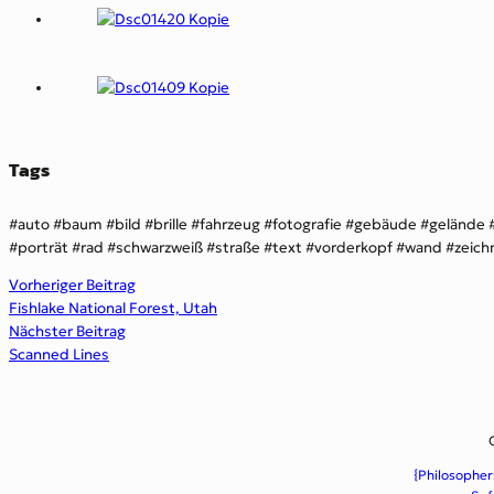
Tags
auto
baum
bild
brille
fahrzeug
fotografie
gebäude
gelände
porträt
rad
schwarzweiß
straße
text
vorderkopf
wand
zeich
Vorheriger Beitrag
Fishlake National Forest, Utah
Nächster Beitrag
Scanned Lines
{Philosopher